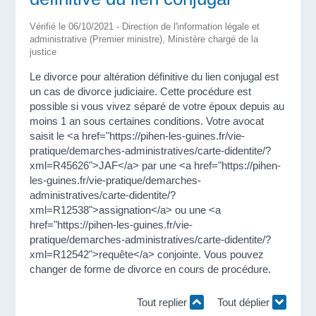
Vérifié le 06/10/2021 - Direction de l'information légale et
administrative (Premier ministre), Ministère chargé de la
justice
Le divorce pour altération définitive du lien conjugal est
un cas de divorce judiciaire. Cette procédure est
possible si vous vivez séparé de votre époux depuis au
moins 1 an sous certaines conditions. Votre avocat
saisit le <a href="https://pihen-les-guines.fr/vie-
pratique/demarches-administratives/carte-didentite/?
xml=R45626">JAF</a> par une <a href="https://pihen-
les-guines.fr/vie-pratique/demarches-
administratives/carte-didentite/?
xml=R12538">assignation</a> ou une <a
href="https://pihen-les-guines.fr/vie-
pratique/demarches-administratives/carte-didentite/?
xml=R12542">requête</a> conjointe. Vous pouvez
changer de forme de divorce en cours de procédure.
Tout replier
Tout déplier