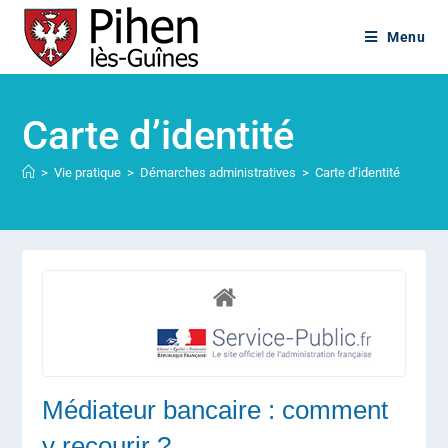
Menu
Carte d’identité
>
Vie pratique
>
Démarches administratives
>
Carte d’identité
Médiateur bancaire : comment
y recourir ?