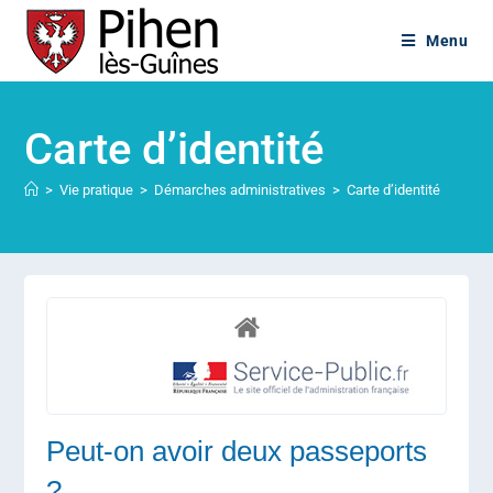
Menu
Carte d’identité
>
Vie pratique
>
Démarches administratives
>
Carte d’identité
Peut-on avoir deux passeports
?