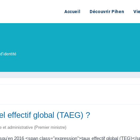
Accueil
Découvrir Pihen
Vi
d’identité
l effectif global (TAEG) ?
le et administrative (Premier ministre)
usqu'en 2016 <span class="expression">taux effectif global (TEG)</spa