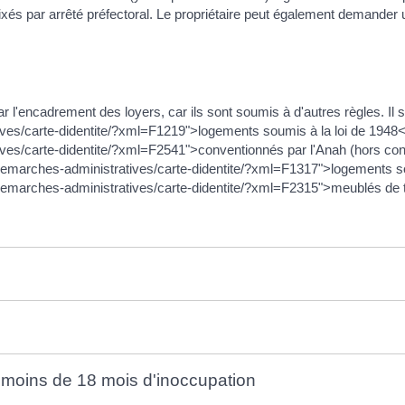
fixés par arrêté préfectoral. Le propriétaire peut également deman
l'encadrement des loyers, car ils sont soumis à d'autres règles. Il s'
ives/carte-didentite/?xml=F1219">logements soumis à la loi de 1948</
ives/carte-didentite/?xml=F2541">conventionnés par l'Anah (hors con
que/demarches-administratives/carte-didentite/?xml=F1317">logements
ue/demarches-administratives/carte-didentite/?xml=F2315">meublés de 
 moins de 18 mois d'inoccupation