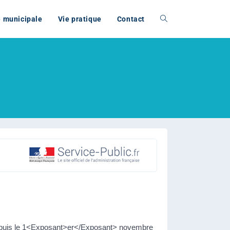
e municipale
Vie pratique
Contact
lé depuis le 1<Exposant>er</Exposant> novembre