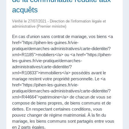
acquêts
Vérifié le 27/07/2021 - Direction de l'information légale et
administrative (Premier ministre)
En cas d'union sans contrat de mariage, vos biens <a
href="https://pihen-les-guines.fr/vie-
pratique/demarches-administratives/carte-didentite/?
xml=R1185">mobiliers</a> ou <a href="https://pihen-
les-guines.fr/vie-pratique/demarches-
administratives/carte-didentite/?
xml=R10833">immobiliers</a> possédés avant le
mariage restent votre propriété personnelle. Le <a
href="https://pihen-les-guines.fr/vie-
pratique/demarches-administratives/carte-didentite/?
xml=R44664">patrimoine</a> de chacun de vous se
compose de biens propres, de biens communs et de
dettes. En respectant certaines conditions, vous
pouvez changer de régime matrimonial. À la fin du
mariage, les biens communs sont partagés entre vous
en 2 parts égales.