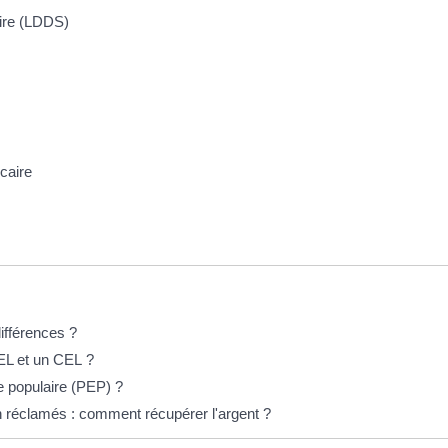
aire (LDDS)
caire
différences ?
PEL et un CEL ?
e populaire (PEP) ?
n réclamés : comment récupérer l'argent ?