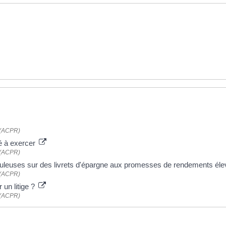
n (ACPR)
sé à exercer
n (ACPR)
uduleuses sur des livrets d'épargne aux promesses de rendements él
n (ACPR)
 un litige ?
n (ACPR)