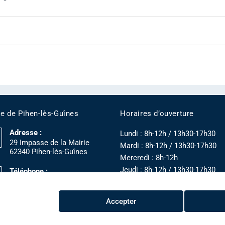
ie de Pihen-lès-Guînes
Horaires d’ouverture
Adresse :
Lundi : 8h-12h / 13h30-17h30
29 Impasse de la Mairie
Mardi : 8h-12h / 13h30-17h30
62340 Pihen-lès-Guînes
Mercredi : 8h-12h
Jeudi : 8h-12h / 13h30-17h30
Téléphone :
03 21 82 49 07
Vendredi : 8h-12h / 13h30-16h3
Accepter
Mentions légales
Politique de c