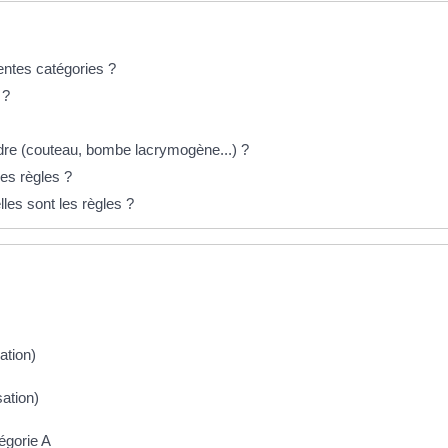
entes catégories ?
 ?
dre (couteau, bombe lacrymogène...) ?
les règles ?
lles sont les règles ?
ation)
ation)
égorie A