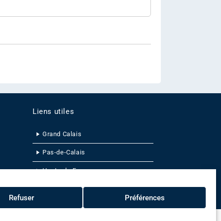
Liens utiles
Grand Calais
Pas-de-Calais
Hauts-de-France
0
Refuser
Préférences
onfidentialité
Politique de cookies
Plan du site
Contact